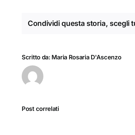
Condividi questa storia, scegli 
Avviso
Scritto da:
Maria Rosaria D'Ascenzo
per
pubblicità
di
insegnamenti
a
supplenza
Post correlati
A.A.
2023-
24