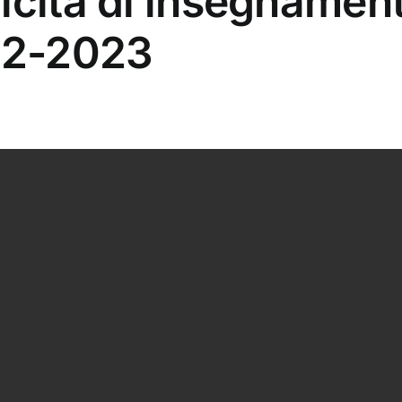
icità di insegnament
22-2023