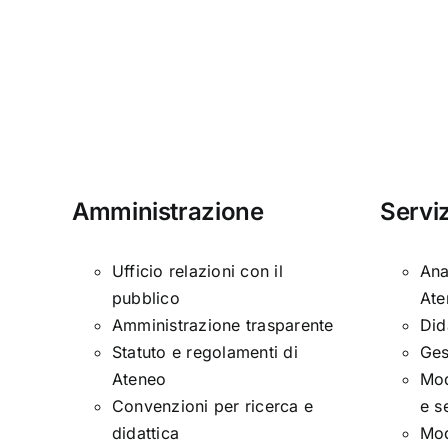
presso
il
Dipartimento
di
Storia,
Patrimonio
culturale,
Amministrazione
Serviz
Formazione
e
Società
Ufficio relazioni con il
Ana
–
pubblico
Ate
Scadenza:
Amministrazione trasparente
Did
13/10/2023
Statuto e regolamenti di
Ges
Ateneo
Mod
Convenzioni per ricerca e
e s
didattica
Mod