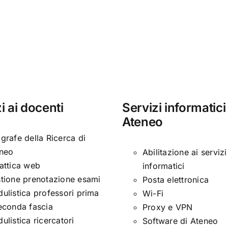
di
in
inseg
Early
per
Italian
l’ann
Cinema
acca
a
2022
Hundred
2023
Years
i ai docenti
Servizi informatici
Later
Ateneo
–
CUP:
grafe della Ricerca di
E83C22001500006
neo
Abilitazione ai servizi
attica web
informatici
tione prenotazione esami
Posta elettronica
ulistica professori prima
Wi-Fi
econda fascia
Proxy e VPN
ulistica ricercatori
Software di Ateneo