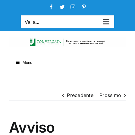
Salta
Facebook
Twitter
Instagram
Pinterest
al
contenuto
Vai a...
Menu
Precedente
Prossimo
Avviso