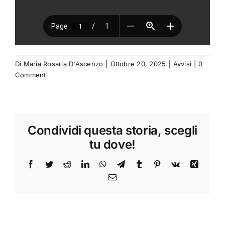
Di
Maria Rosaria D'Ascenzo
|
Ottobre 20, 2025
|
Avvisi
|
0
Commenti
Condividi questa storia, scegli
tu dove!
Facebook
Twitter
Reddit
LinkedIn
WhatsApp
Telegram
Tumblr
Pinterest
Vk
Xing
Email
Avviso
per