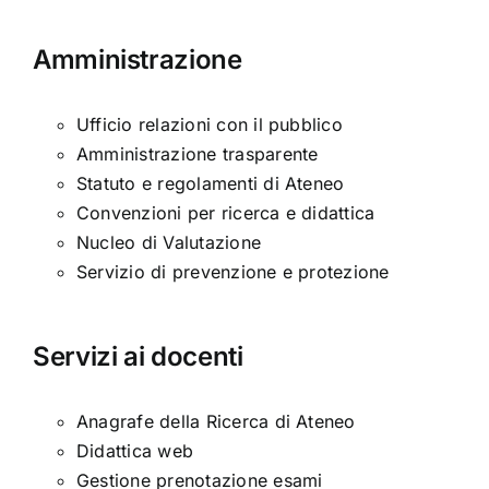
Formazione
Later
e
–
Amministrazione
Società
CUP:
–
E83C220
Scadenza:
Ufficio relazioni con il pubblico
13/10/2023
Amministrazione trasparente
Statuto e regolamenti di Ateneo
Convenzioni per ricerca e didattica
Nucleo di Valutazione
Servizio di prevenzione e protezione
Servizi ai docenti
Anagrafe della Ricerca di Ateneo
Didattica web
Gestione prenotazione esami