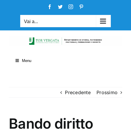
Salta
Facebook
Twitter
Instagram
Pinterest
al
contenuto
Vai a...
Menu
Precedente
Prossimo
Bando diritto