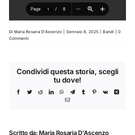
Di
Maria Rosaria D'Ascenzo
|
Gennaio 8, 2025
|
Bandi
|
0
Commenti
Condividi questa storia, scegli
tu dove!
Facebook
Twitter
Reddit
LinkedIn
WhatsApp
Telegram
Tumblr
Pinterest
Vk
Xing
Email
Avviso
Scritto da:
Maria Rosaria D'Ascenzo