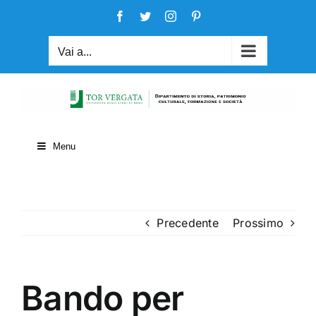
Salta
Facebook
Twitter
Instagram
Pinterest
al
contenuto
Vai a...
Menu
Precedente
Prossimo
Bando per