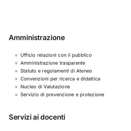
Patrimonio
Hundred
culturale,
Years
Formazione
Later
e
–
Amministrazione
Società
CUP:
–
E83C220
Scadenza:
Ufficio relazioni con il pubblico
13/10/2023
Amministrazione trasparente
Statuto e regolamenti di Ateneo
Convenzioni per ricerca e didattica
Nucleo di Valutazione
Servizio di prevenzione e protezione
Servizi ai docenti