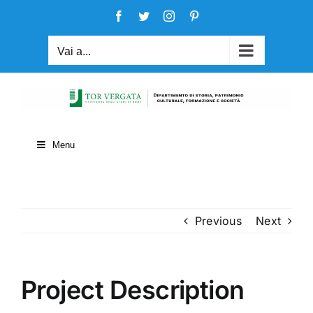
Salta
Facebook
Twitter
Instagram
Pinterest
al
contenuto
Vai a...
Menu
Previous
Next
Project Description