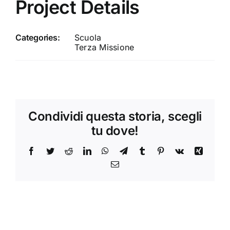
Project Details
Categories:
Scuola
Terza Missione
Condividi questa storia, scegli
tu dove!
Facebook
Twitter
Reddit
LinkedIn
WhatsApp
Telegram
Tumblr
Pinterest
Vk
Xing
Email