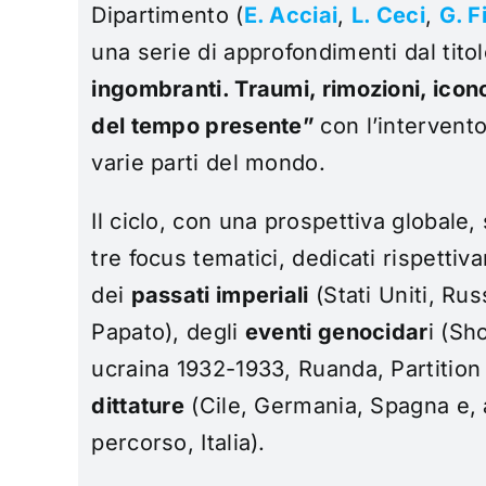
Dipartimento (
E. Acciai
,
L. Ceci
,
G. F
una serie di approfondimenti dal tito
ingombranti. Traumi, rimozioni, icono
del tempo presente”
con l’intervento
varie parti del mondo.
Il ciclo, con una prospettiva globale,
tre focus tematici, dedicati rispettiv
dei
passati imperiali
(Stati Uniti, Ru
Papato), degli
eventi genocidar
i (Sh
ucraina 1932-1933, Ruanda, Partition 
dittature
(Cile, Germania, Spagna e, 
percorso, Italia).