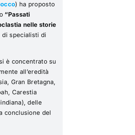
iocco
) ha proposto
lo
“Passati
clastia nelle storie
 di specialisti di
 si è concentrato su
amente all’eredità
ssia, Gran Bretagna,
oah, Carestia
indiana), delle
a conclusione del