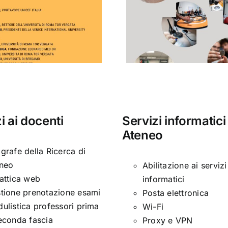
Giornata
Lingua e
dell’archeologia
didatt
i ai docenti
Servizi informatici
Ateneo
grafe della Ricerca di
neo
Abilitazione ai servizi
attica web
informatici
tione prenotazione esami
Posta elettronica
ulistica professori prima
Wi-Fi
econda fascia
Proxy e VPN