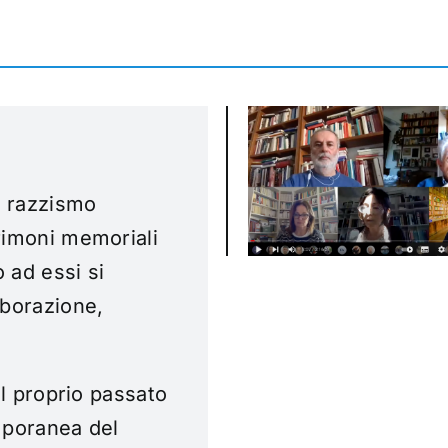
, razzismo
rimoni memoriali
 ad essi si
aborazione,
il proprio passato
mporanea del