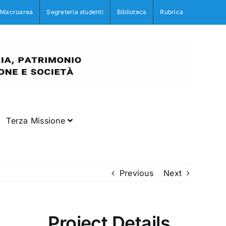
Macroarea
Segreteria studenti
Biblioteca
Rubrica
Terza Missione
Previous
Next
Project Details