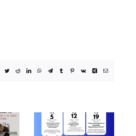
Facebook
Twitter
Reddit
LinkedIn
WhatsApp
Telegram
Tumblr
Pinterest
Vk
Xing
Email