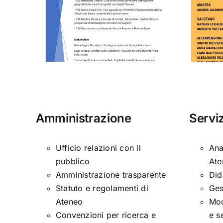
mani
IL CIBO COME
ati
ARMA
Amministrazione
Serviz
Ufficio relazioni con il
Ana
pubblico
Ate
Amministrazione trasparente
Did
Statuto e regolamenti di
Ges
Ateneo
Mod
Convenzioni per ricerca e
e s