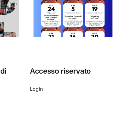
 nuova
ica
 di
Accesso riservato
Login