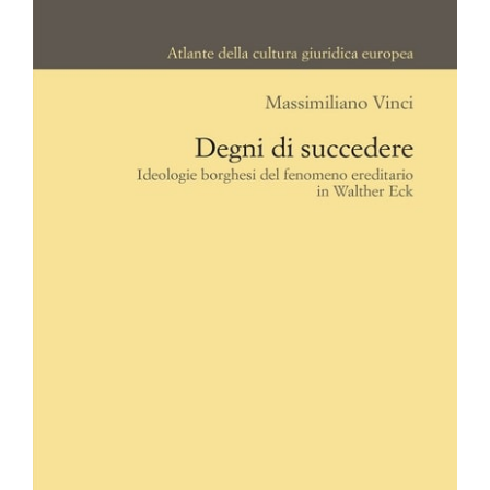
Image