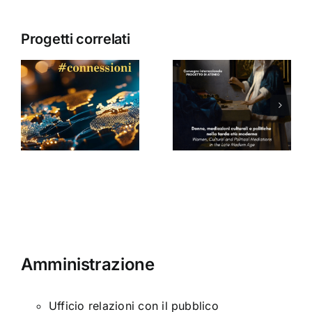
Progetti correlati
Donne,
mediazioni
culturali e
Seminario
a
politiche
di Arabella
nella tarda
Sinclair
ni
età
moderna
Amministrazione
Ufficio relazioni con il pubblico