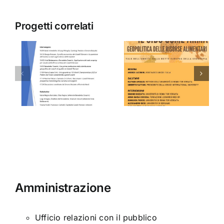
Progetti correlati
IL CIBO
La Forza
COME
della
i
ARMA
Poesia
Amministrazione
Ufficio relazioni con il pubblico