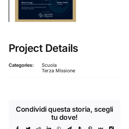
Project Details
Categories:
Scuola
Terza Missione
Condividi questa storia, scegli
tu dove!
Facebook
Twitter
Reddit
LinkedIn
WhatsApp
Telegram
Tumblr
Pinterest
Vk
Xing