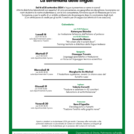
Image