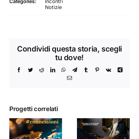
Categories:
Incontri
Notizie
Condividi questa storia, scegli
tu dove!
Facebook
Twitter
Reddit
LinkedIn
WhatsApp
Telegram
Tumblr
Pinterest
Vk
Xing
Email
Progetti correlati
Donne,
mediazioni
culturali e
Seminario