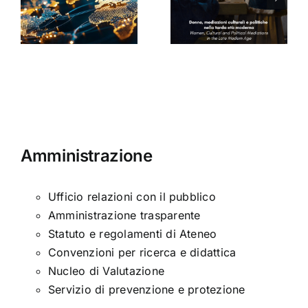
a
politiche
di Arabella
nella tarda
Sinclair
ni
età
moderna
Amministrazione
Ufficio relazioni con il pubblico
Amministrazione trasparente
Statuto e regolamenti di Ateneo
Convenzioni per ricerca e didattica
Nucleo di Valutazione
Servizio di prevenzione e protezione