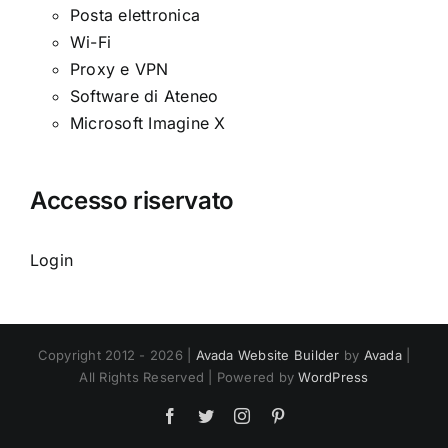
Posta elettronica
Wi-Fi
Proxy e VPN
Software di Ateneo
Microsoft Imagine X
Accesso riservato
Login
Copyright 2012 - 2026 |
Avada Website Builder
by
Avada
|
All Rights Reserved | Powered by
WordPress
Facebook
Twitter
Instagram
Pinterest