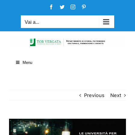
Salta
Facebook
Twitter
Instagram
Pinterest
al
contenuto
Vai a...
Menu
Previous
Next
View
Larger