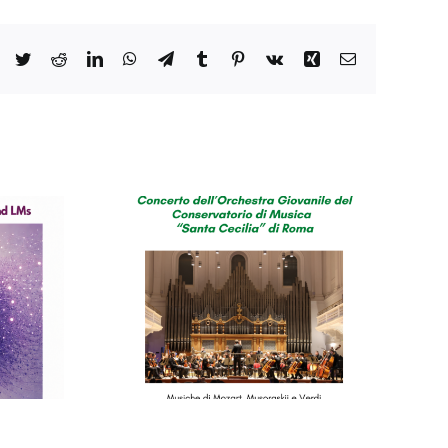
Facebook
Twitter
Reddit
LinkedIn
WhatsApp
Telegram
Tumblr
Pinterest
Vk
Xing
Email
o del
orio di
cilia”