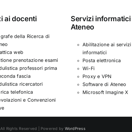
i ai docenti
Servizi informatici
Ateneo
grafe della Ricerca di
neo
Abilitazione ai servizi
attica web
informatici
tione prenotazione esami
Posta elettronica
ulistica professori prima
Wi-Fi
econda fascia
Proxy e VPN
ulistica ricercatori
Software di Ateneo
rica telefonica
Microsoft Imagine X
volazioni e Convenzioni
ive
 All Rights Reserved | Powered by
WordPress