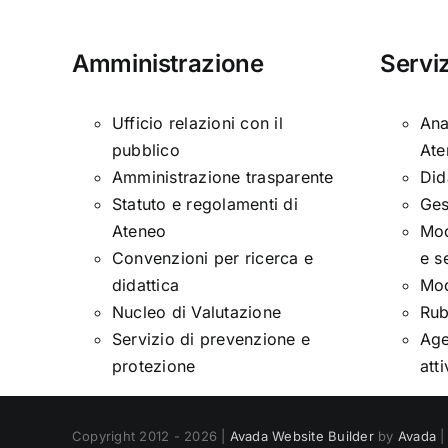
Amministrazione
Serviz
Ufficio relazioni con il
Ana
pubblico
Ate
Amministrazione trasparente
Did
Statuto e regolamenti di
Ges
Ateneo
Mod
Convenzioni per ricerca e
e s
didattica
Mod
Nucleo di Valutazione
Rub
Servizio di prevenzione e
Age
protezione
att
Copyright 2012 - 2026 |
Avada Website Builder
by
Avada
|