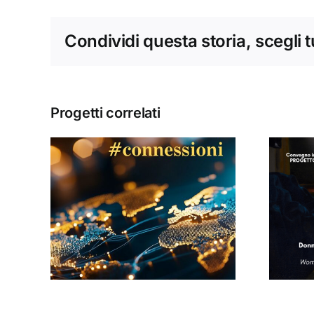
Condividi questa storia, scegli 
Progetti correlati
Donne, mediazioni
culturali e politiche
#13
nella tarda età
i
moderna