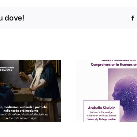
tu dove!
Concert
Seminario di
Conservat
Arabella Sinclair
“Santa Ce