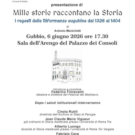
Image