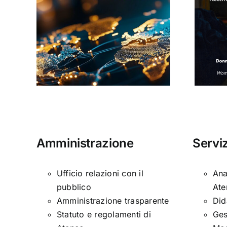
Donne, mediazioni
culturali e politiche
#13
nella tarda età
i
moderna
Amministrazione
Serviz
Ufficio relazioni con il
Ana
pubblico
Ate
Amministrazione trasparente
Did
Statuto e regolamenti di
Ges