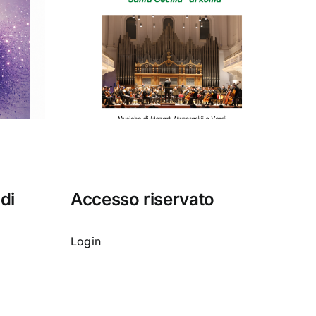
o del
orio di
cilia”
 di
Accesso riservato
Login