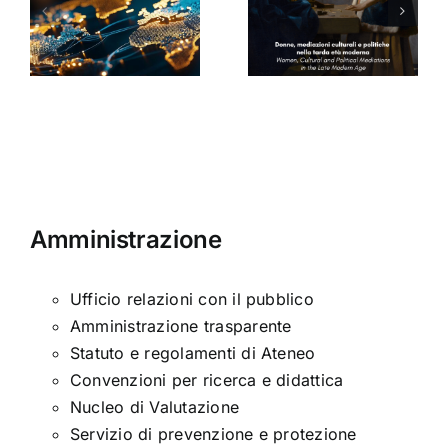
culturali e
Seminario
a
politiche
di Arabella
nella tarda
Sinclair
ni
età
moderna
Amministrazione
Ufficio relazioni con il pubblico
Amministrazione trasparente
Statuto e regolamenti di Ateneo
Convenzioni per ricerca e didattica
Nucleo di Valutazione
Servizio di prevenzione e protezione