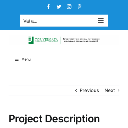
Salta
Facebook
Twitter
Instagram
Pinterest
al
contenuto
Vai a...
Menu
Previous
Next
Project Description