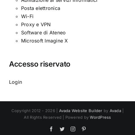
Abilitazione ai servizi informatici
Posta elettronica
Wi-Fi
Proxy e VPN
Software di Ateneo
Microsoft Imagine X
Accesso riservato
Login
Copyright 2012 - 2026 |
Avada Website Builder
by
Avada
|
All Rights Reserved | Powered by
WordPress
Facebook
Twitter
Instagram
Pinterest