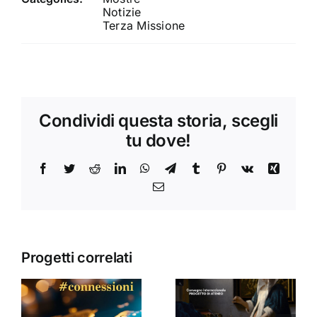
Notizie
Terza Missione
Condividi questa storia, scegli
tu dove!
Facebook
Twitter
Reddit
LinkedIn
WhatsApp
Telegram
Tumblr
Pinterest
Vk
Xing
Email
Progetti correlati
Donne,
mediazioni