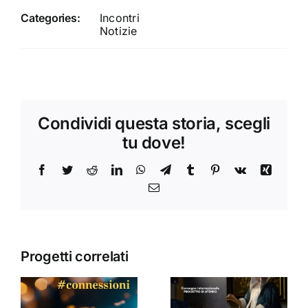
Categories:
Incontri
Notizie
Condividi questa storia, scegli
tu dove!
Facebook
Twitter
Reddit
LinkedIn
WhatsApp
Telegram
Tumblr
Pinterest
Vk
Xing
Email
Progetti correlati
Donne,
mediazioni