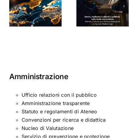
culturali e
Seminario
a
politiche
di Arabella
nella tarda
Sinclair
ni
età
moderna
Amministrazione
Ufficio relazioni con il pubblico
Amministrazione trasparente
Statuto e regolamenti di Ateneo
Convenzioni per ricerca e didattica
Nucleo di Valutazione
Servizio di prevenzione e protezione