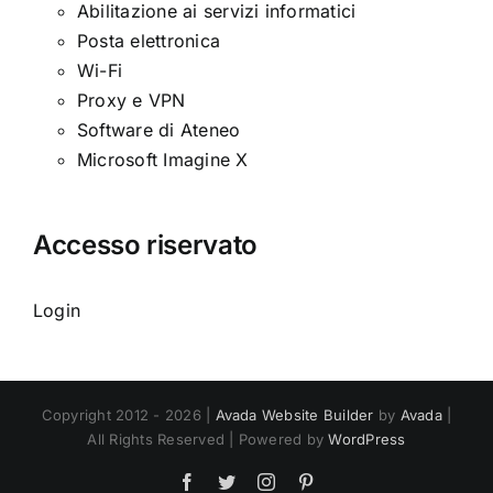
Abilitazione ai servizi informatici
Posta elettronica
Wi-Fi
Proxy e VPN
Software di Ateneo
Microsoft Imagine X
Accesso riservato
Login
Copyright 2012 - 2026 |
Avada Website Builder
by
Avada
|
All Rights Reserved | Powered by
WordPress
Facebook
Twitter
Instagram
Pinterest