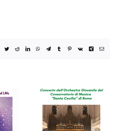
Facebook
Twitter
Reddit
LinkedIn
WhatsApp
Telegram
Tumblr
Pinterest
Vk
Xing
Email
o del
orio di