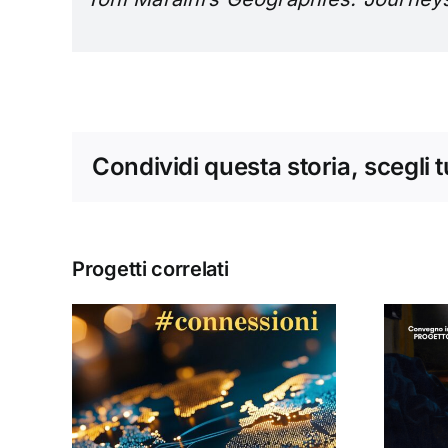
Condividi questa storia, scegli 
Progetti correlati
Donne, mediazioni
culturali e politiche
#13
nella tarda età