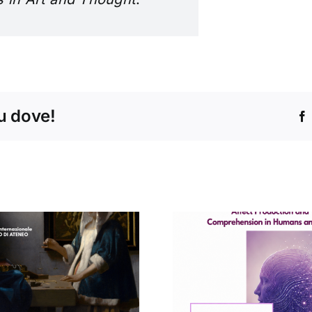
tu dove!
Concert
Seminario di
Conservat
Arabella Sinclair