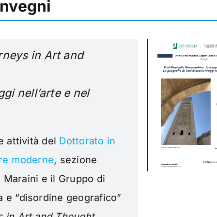
onvegni
rneys in Art and
gi nell’arte e nel
 attività del
Dottorato in
iere moderne
, sezione
i Maraini e il Gruppo di
a e “disordine
geografico”
s in Art and Thought
.