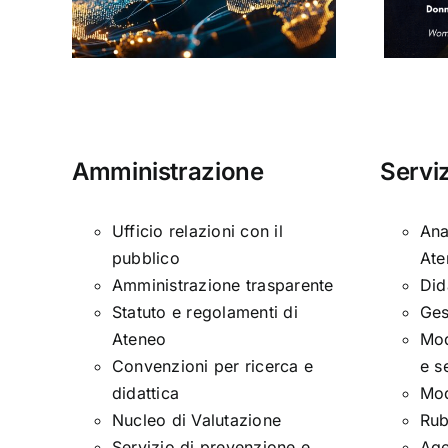
i
moderna
Amministrazione
Serviz
Ufficio relazioni con il
Ana
pubblico
Ate
Amministrazione trasparente
Did
Statuto e regolamenti di
Ges
Ateneo
Mod
Convenzioni per ricerca e
e s
didattica
Mod
Nucleo di Valutazione
Rub
Servizio di prevenzione e
Age