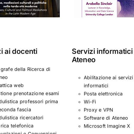
“Santa Ce
i ai docenti
Servizi informatici
Ateneo
grafe della Ricerca di
neo
Abilitazione ai servizi
attica web
informatici
tione prenotazione esami
Posta elettronica
ulistica professori prima
Wi-Fi
econda fascia
Proxy e VPN
ulistica ricercatori
Software di Ateneo
rica telefonica
Microsoft Imagine X
volazioni e Convenzioni