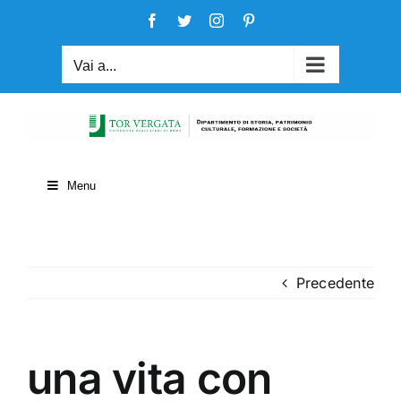
Salta
Facebook
Twitter
Instagram
Pinterest
al
contenuto
Vai a...
Menu
Precedente
una vita con