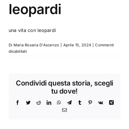
leopardi
una vita con leopardi
Di
Maria Rosaria D'Ascenzo
|
Aprile 15, 2024
|
Commenti
su
disabilitati
una
vita
con
leopardi
Condividi questa storia, scegli
tu dove!
Facebook
Twitter
Reddit
LinkedIn
WhatsApp
Telegram
Tumblr
Pinterest
Vk
Xing
Email