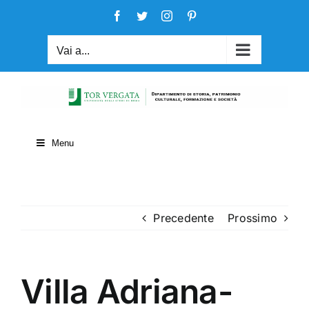
Salta
Facebook
Twitter
Instagram
Pinterest
al
contenuto
Vai a...
Menu
Precedente
Prossimo
Villa Adriana-