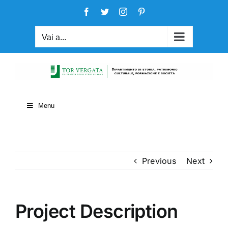
Salta
Facebook
Twitter
Instagram
Pinterest
al
contenuto
Vai a...
Menu
Previous
Next
Project Description