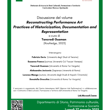
Image