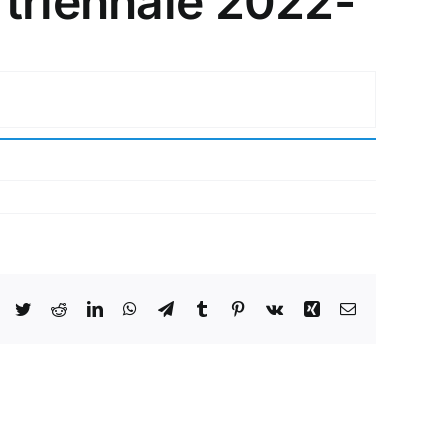
 triennale 2022-
Facebook
Twitter
Reddit
LinkedIn
WhatsApp
Telegram
Tumblr
Pinterest
Vk
Xing
Email