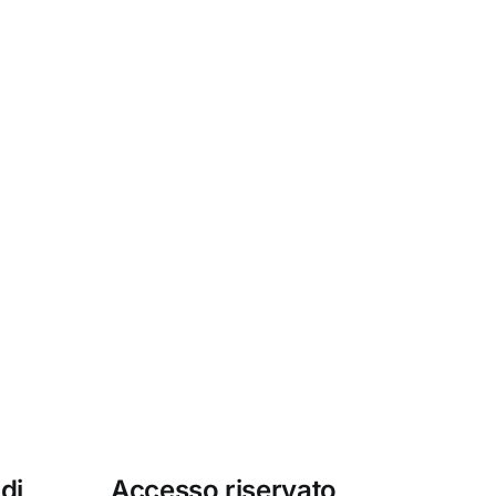
lamento
Regolamento
oni
Missioni
ti
dottorandi
 di
Accesso riservato