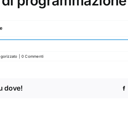
o di programmazione
e
gorizzato
|
0 Commenti
tu dove!